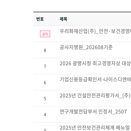
번호
제목
우리화재산업(주)_안전·보건경
공지
공사지명원_202608기준
8
2026 광명시청 최고경영자상 대상
7
기업신용등급확인서-나이스디앤비(2
6
2025년 건설안전관리평가서_(주
5
연구개발전담부서 인정서_2507
4
2025년 안전보건관리체계 메뉴얼
3